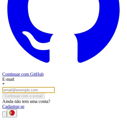
Continuar com GitHub
E-mail
*
Continuar com o e-mail
Ainda não tem uma conta?
Cadastrar-se